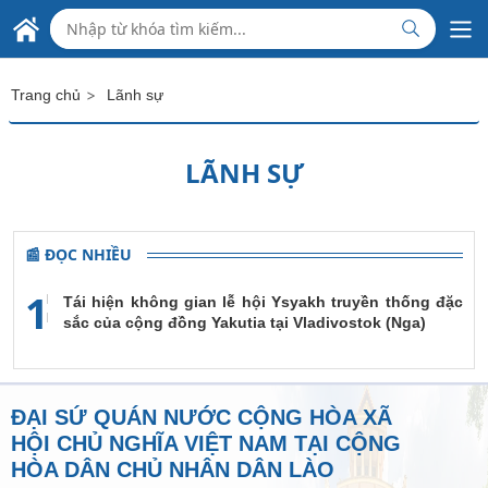
Skip to Main Content
ĐẠI SỨ QUÁN VIỆT NAM
TẠI CỘNG HÒA DÂN CHỦ NHÂN DÂN LÀO
>
Trang chủ
Lãnh sự
LÃNH SỰ
📰 ĐỌC NHIỀU
1
Tái hiện không gian lễ hội Ysyakh truyền thống đặc
sắc của cộng đồng Yakutia tại Vladivostok (Nga)
ĐẠI SỨ QUÁN NƯỚC CỘNG HÒA XÃ
HỘI CHỦ NGHĨA VIỆT NAM TẠI CỘNG
HÒA DÂN CHỦ NHÂN DÂN LÀO