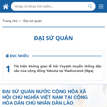
Skip to Main Content
ĐẠI SỨ QUÁN VIỆT NAM
TẠI CỘNG HÒA DÂN CHỦ NHÂN DÂN LÀO
>
Trang chủ
Đại sứ quán
ĐẠI SỨ QUÁN
📰 ĐỌC NHIỀU
1
Tái hiện không gian lễ hội Ysyakh truyền thống đặc
sắc của cộng đồng Yakutia tại Vladivostok (Nga)
ĐẠI SỨ QUÁN NƯỚC CỘNG HÒA XÃ
HỘI CHỦ NGHĨA VIỆT NAM TẠI CỘNG
HÒA DÂN CHỦ NHÂN DÂN LÀO